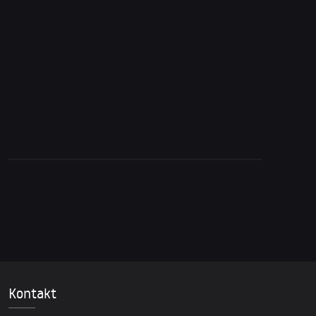
19. Mai 2016
acTVism Munich auf Radio Lora!
Kontakt