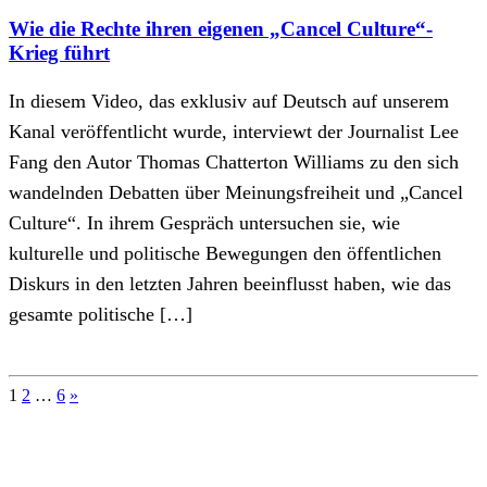
Wie die Rechte ihren eigenen „Cancel Culture“-
Krieg führt
In diesem Video, das exklusiv auf Deutsch auf unserem
Kanal veröffentlicht wurde, interviewt der Journalist Lee
Fang den Autor Thomas Chatterton Williams zu den sich
wandelnden Debatten über Meinungsfreiheit und „Cancel
Culture“. In ihrem Gespräch untersuchen sie, wie
kulturelle und politische Bewegungen den öffentlichen
Diskurs in den letzten Jahren beeinflusst haben, wie das
gesamte politische […]
Seitennummerierung
1
2
…
6
»
der
Beiträge