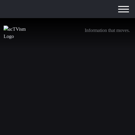
Information that moves.
Vijay Prashad – Israel-Palestine and the
Context Missing in the Media
29. November 2023
Aufgrund limitierter finanzieller Mittel stehen manche
Videos ggf. derzeit nur auf Englisch zur Verfügung.
Spenden Sie auf unser Crowdfunding-Projekt, um uns mit