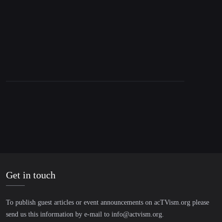
Charlie Kirk, Ukraine & Israel: Exposing the
Media Narrative | Dimitri Lascaris
Get in touch
To publish guest articles or event announcements on acTVism.org please
send us this information by e-mail to
info@actvism.org
.