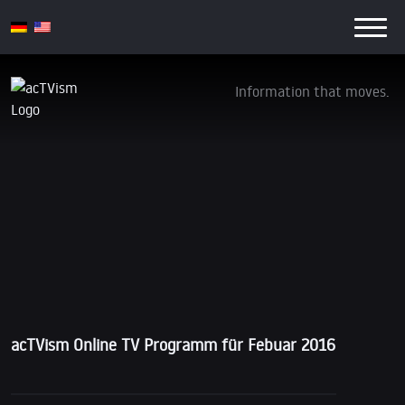
Information that moves.
acTVism Online TV Programm: Febuar 2016
beinhaltet Yanis Varoufakis & Noam
Chomsky
25. Januar 2016
acTVism Online TV Programm für Febuar 2016