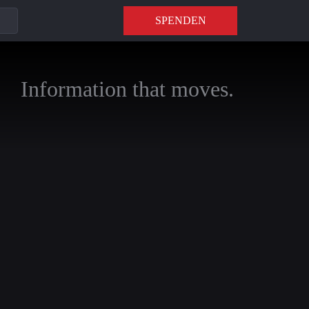
SPENDEN
Information that moves.
, hinterfragt der
lpreises 2025 an
noch ein Symbol für
 unbequeme Fragen,
r Auszeichnung viel
riedensnobelpreis