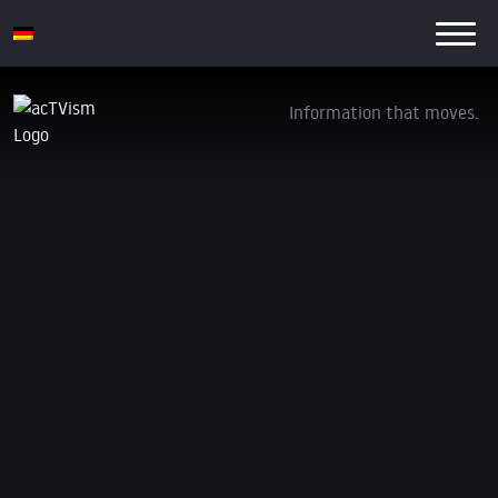
Information that moves.
Wie Russland trotz nie zuvor dagewesener
Sanktionen florierte
5. März 2024
Wir steigen von
YouTube aus
. Treten Sie unseren