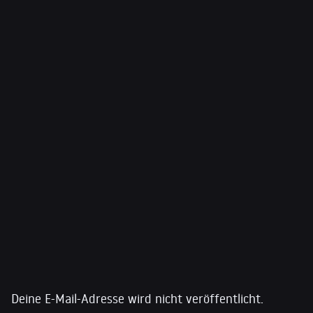
ÜBER DAVID SIEGEL
David Siegel is an assistant professor of Political
Science in the Department of Social Sciences at St.
Joseph’s College in Brooklyn, New York. His work
focuses on informal politics and social relations in the
contexts of state formation and transitions to
capitalism within the former Soviet Union.
Schreibe einen Kommentar
Deine E-Mail-Adresse wird nicht veröffentlicht.