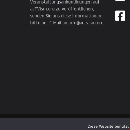
Veranstaltungsankündigungen auf
acTVism.org zu veröffentlichen,
senden Sie uns diese Informationen
bitte per E-Mail an
info@actvism.org
.
© 2026 AcTVism Munich e.V. | All rights reserved.
Diese Website benutzt 