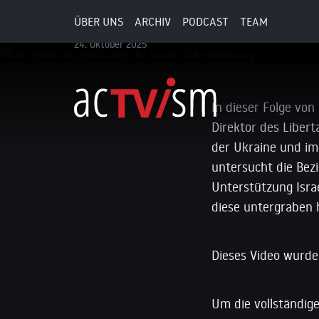
Die geheime Geschichte der
ÜBER UNS
ARCHIV
PODCAST
TEAM
24. Oktober 2025
In dieser Folge von
Direktor des Liber
der Ukraine und im
untersucht die Bez
Unterstützung Isra
diese untergraben 
Dieses Video wurde 
Um die vollständige