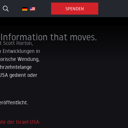
SPENDEN
Information that moves.
t Scott Horton,
n Entwicklungen in
storische Wendung,
ahrzehntelange
 USA gedient oder
röffentlicht.
te der Israel-USA-