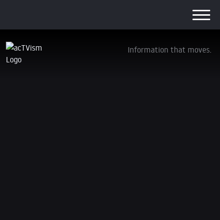
Information that moves.
Das Ukraine-Narrativ bricht völlig
zusammen
14. Dezember 2023
Wir haben vor kurzem unsere
Crowdfunding-