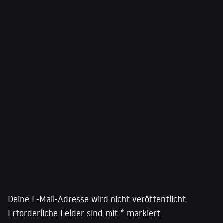
Pressefreiheit und Gerechtigkeit in Bolsonaros
Brasilien (2021). Greenwald, der von The Atlantic zu
einem der 25 einflussreichsten politischen
Kommentatoren, von Newsweek zu einem der 10
einflussreichsten Meinungsautoren Amerikas und von
Foreign Policy zu einem der Top 100 Global Thinkers of
2013 ernannt wurde, ist ein ehemaliger Verfechter der
Verfassungs- und Bürgerrechte. Er war bis Oktober
2013 Kolumnist bei The Guardian und Mitbegründer
und ehemaliger Redakteur bei The Intercept, das er
2020 verließ.
Schreibe einen Kommentar
Deine E-Mail-Adresse wird nicht veröffentlicht.
Erforderliche Felder sind mit
*
markiert