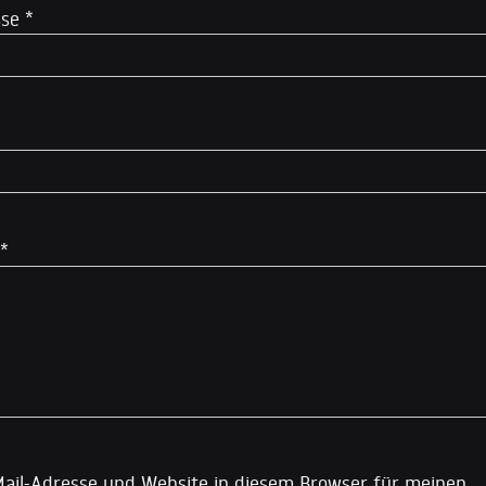
sse
*
*
ail-Adresse und Website in diesem Browser für meinen