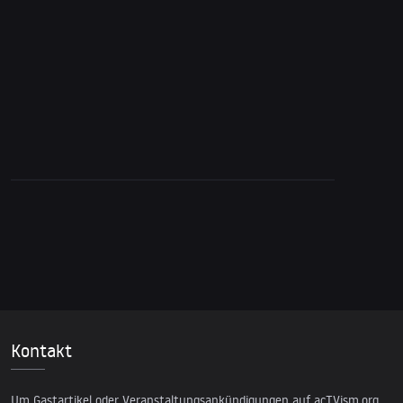
Wiederholung der Irak-Kriegspropaganda?
Kontakt
Um Gastartikel oder Veranstaltungsankündigungen auf acTVism.org