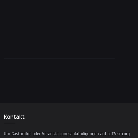
12. Februar 2025
Aus Gaza: Reaktionen auf Trumps Pläne für
ethnische Säuberungen
Kontakt
Um Gastartikel oder Veranstaltungsankündigungen auf acTVism.org