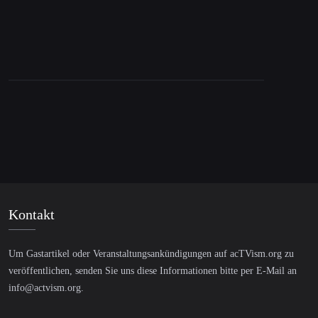
Flint Wasserkrise: Neue E-Mails zeigen
Warnungen der Berater von Governor Snyder
zu Flints Wasser ein Jahr vor Bekanntmachung
Kontakt
Um Gastartikel oder Veranstaltungsankündigungen auf acTVism.org zu
veröffentlichen, senden Sie uns diese Informationen bitte per E-Mail an
info@actvism.org
.