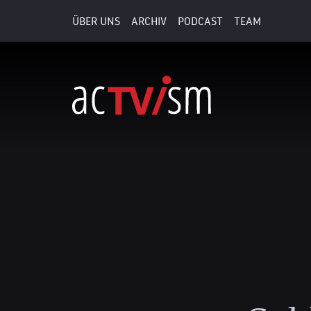
ÜBER UNS
ARCHIV
PODCAST
TEAM