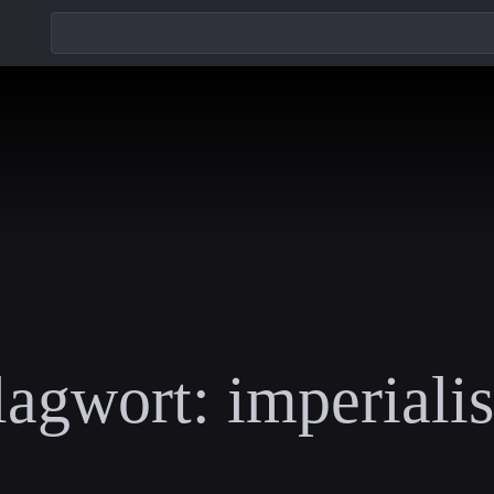
lagwort:
imperiali