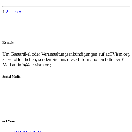
Seitennummerierung
1
2
…
6
»
der
Beiträge
Kontakt
Um Gastartikel oder Veranstaltungsankündigungen auf acTVism.org
zu veröffentlichen, senden Sie uns diese Informationen bitte per E-
Mail an
info@actvism.org
.
Social Media
acTVism