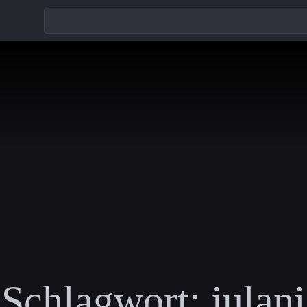
Schlagwort:
julani