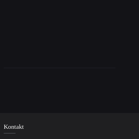
14. April 2016
Exklusives Interview mit den Gründern von
DiEM25 – Yanis Varoufakis & Srecko Horvat
Kontakt