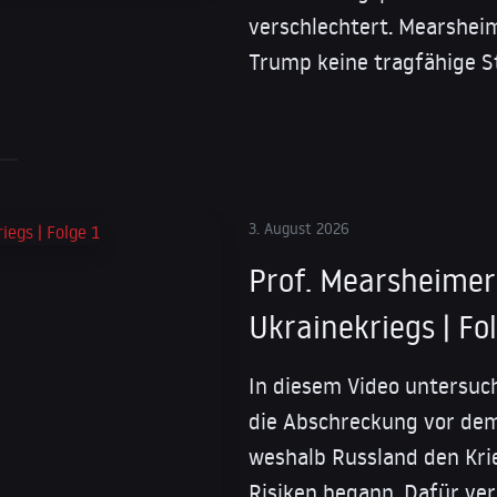
verschlechtert. Mearshei
Trump keine tragfähige S
3. August 2026
Prof. Mearsheimer
Ukrainekriegs | Fo
In diesem Video untersuc
die Abschreckung vor dem
weshalb Russland den Kri
Risiken begann. Dafür ver