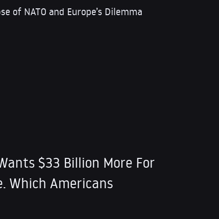
apse of NATO and Europe’s Dilemma
Wants $33 Billion More For
e. Which Americans