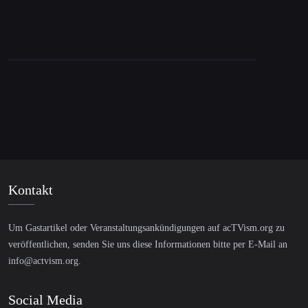
Online TV Programm März 2016: Ray
McGovern, Heiner Flassbeck & Antonis
Schwarz
Kontakt
Um Gastartikel oder Veranstaltungsankündigungen auf acTVism.org zu
veröffentlichen, senden Sie uns diese Informationen bitte per E-Mail an
info@actvism.org
.
Social Media