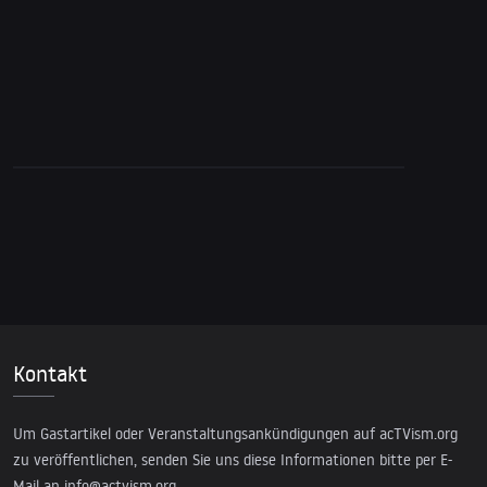
Munich über Privatisierung, Menschenrechte
& Kapitalismus
Kontakt
Um Gastartikel oder Veranstaltungsankündigungen auf acTVism.org
zu veröffentlichen, senden Sie uns diese Informationen bitte per E-
Mail an
info@actvism.org
.