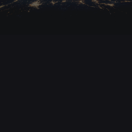
25. Mai 2016
Yanis Varoufakis spricht mit acTVism