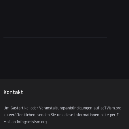
Interview with Srećko Horvat on Social
Movements, Political Activism & DiEM25
Kontakt
Um Gastartikel oder Veranstaltungsankündigungen auf acTVism.org
zu veröffentlichen, senden Sie uns diese Informationen bitte per E-
Mail an
info@actvism.org
.