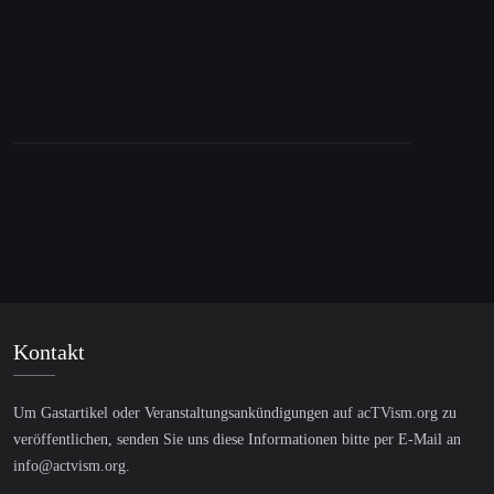
Interview with Srećko Horvat on Social
Movements, Political Activism & DiEM25
Kontakt
Um Gastartikel oder Veranstaltungsankündigungen auf acTVism.org zu
veröffentlichen, senden Sie uns diese Informationen bitte per E-Mail an
info@actvism.org
.