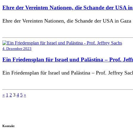
Ehre der Vereinten Nationen, die Schande der USA in 
Ehre der Vereinten Nationen, die Schande der USA in Gaza |
4. Dezember 2023
Ein Friedensplan für Israel und Palästina – Prof. Jef
Ein Friedensplan für Israel und Palästina – Prof. Jeffrey Sac
Seitennummerierung
«
1
2
3
4
5
»
der
Beiträge
Kontakt