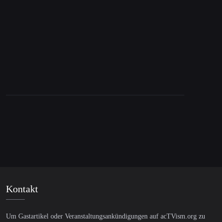
28. Juni 2016
Demokratische Partei beschließt
konzernfreundliche Positionen
Kontakt
Um Gastartikel oder Veranstaltungsankündigungen auf acTVism.org zu