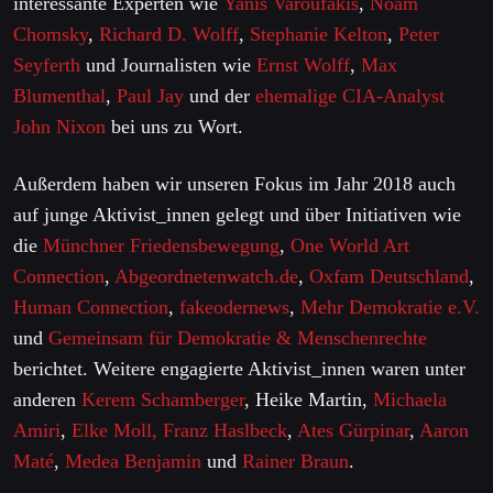
interessante Experten wie
Yanis Varoufakis
,
Noam
Chomsky
,
Richard D. Wolff
,
Stephanie Kelton
,
Peter
Seyferth
und Journalisten wie
Ernst Wolff
,
Max
Blumenthal
,
Paul Jay
und der
ehemalige CIA-Analyst
John Nixon
bei uns zu Wort.
Außerdem haben wir unseren Fokus im Jahr 2018 auch
auf junge Aktivist_innen gelegt und über Initiativen wie
die
Münchner Friedensbewegung
,
One World Art
Connection
,
Abgeordnetenwatch.de
,
Oxfam Deutschland
,
Human Connection
,
fakeodernews
,
Mehr Demokratie e.V.
und
Gemeinsam für Demokratie & Menschenrechte
berichtet. Weitere engagierte Aktivist_innen waren unter
anderen
Kerem Schamberger
, Heike Martin,
Michaela
Amiri
,
Elke Moll,
Franz Haslbeck
,
Ates Gürpinar
,
Aaron
Maté
,
Medea Benjamin
und
Rainer Braun
.