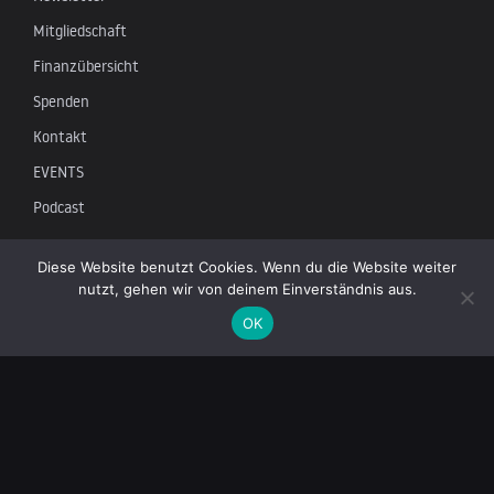
Mitgliedschaft
Finanzübersicht
Spenden
Kontakt
EVENTS
Podcast
Newsletter
Diese Website benutzt Cookies. Wenn du die Website weiter
nutzt, gehen wir von deinem Einverständnis aus.
Tragen Sie sich in unsere Mailingliste ein, um die neuesten
OK
Nachrichten über unabhängigen Journalismus zu erhalten: