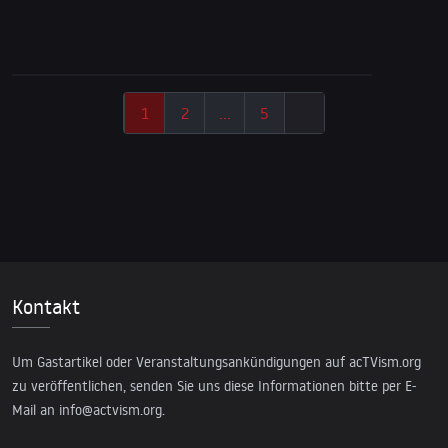
Haftbefehl gegen Netanjahu & Trumps Sieg
1
2
…
5
Kontakt
Um Gastartikel oder Veranstaltungsankündigungen auf acTVism.org
zu veröffentlichen, senden Sie uns diese Informationen bitte per E-
Mail an
info@actvism.org
.