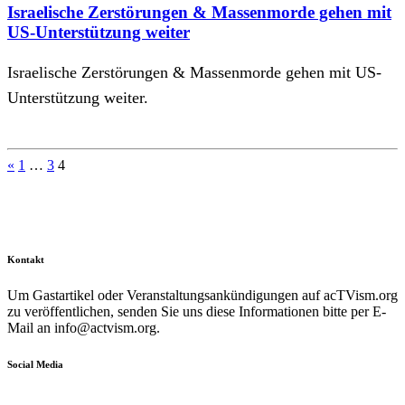
Israelische Zerstörungen & Massenmorde gehen mit
US-Unterstützung weiter
Israelische Zerstörungen & Massenmorde gehen mit US-
Unterstützung weiter.
Seitennummerierung
«
1
…
3
4
der
Beiträge
Kontakt
Um Gastartikel oder Veranstaltungsankündigungen auf acTVism.org
zu veröffentlichen, senden Sie uns diese Informationen bitte per E-
Mail an
info@actvism.org
.
Social Media