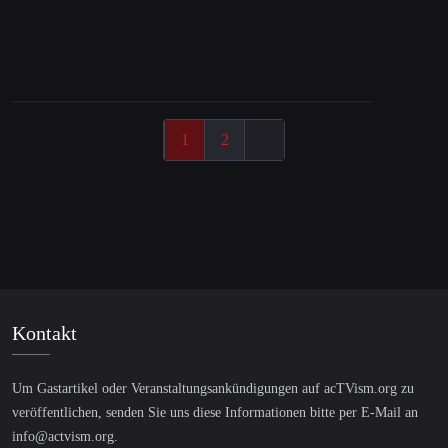
Censorship in Germany, Israeli Hacking &
Saudi-Iran Peace Deal – Dr. Shir Hever
1
2
Kontakt
Um Gastartikel oder Veranstaltungsankündigungen auf acTVism.org zu
veröffentlichen, senden Sie uns diese Informationen bitte per E-Mail an
info@actvism.org
.