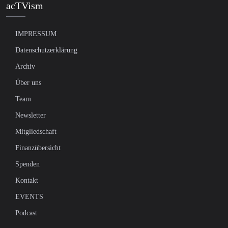
acTVism
IMPRESSUM
Datenschutzerklärung
Archiv
Über uns
Team
Newsletter
Mitgliedschaft
Finanzübersicht
Spenden
Kontakt
EVENTS
Podcast