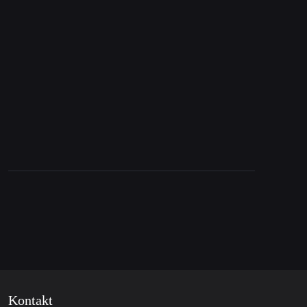
12. Mai 2016
acTVism präsentiert: „The Rules“ Animationen
Kontakt