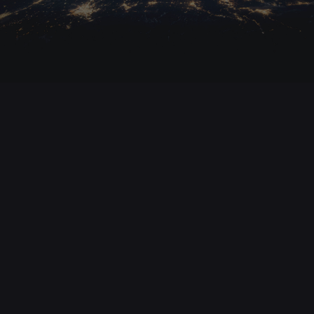
29. Oktober 2016
acTVism Munich Online-TV-Program
November 2016