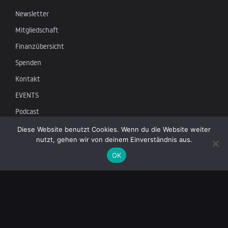
Newsletter
Mitgliedschaft
Finanzübersicht
Spenden
Kontakt
EVENTS
Podcast
Diese Website benutzt Cookies. Wenn du die Website weiter
Newsletter
nutzt, gehen wir von deinem Einverständnis aus.
OK
Tragen Sie sich in unsere Mailingliste ein, um die neuesten
Nachrichten über unabhängigen Journalismus zu erhalten: