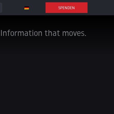
SPENDEN
Information that moves.