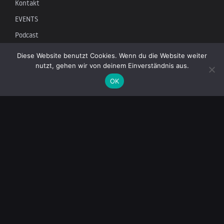
Kontakt
EVENTS
Podcast
Newsletter
Diese Website benutzt Cookies. Wenn du die Website weiter
nutzt, gehen wir von deinem Einverständnis aus.
OK
Tragen Sie sich in unsere Mailingliste ein, um die neuesten
Nachrichten über unabhängigen Journalismus zu erhalten:
© 2026 AcTVism Munich e.V. | All rights reserved.
DATENSCHUTZ
IMPRESSUM