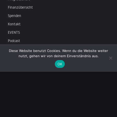
Finanzübersicht
Spenden
Kontakt
EVENTS
Podcast
Newsletter
Diese Website benutzt Cookies. Wenn du die Website weiter
nutzt, gehen wir von deinem Einverständnis aus.
OK
Tragen Sie sich in unsere Mailingliste ein, um die neuesten
Nachrichten über unabhängigen Journalismus zu erhalten: