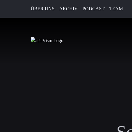
ÜBER UNS
ARCHIV
PODCAST
TEAM
Sc