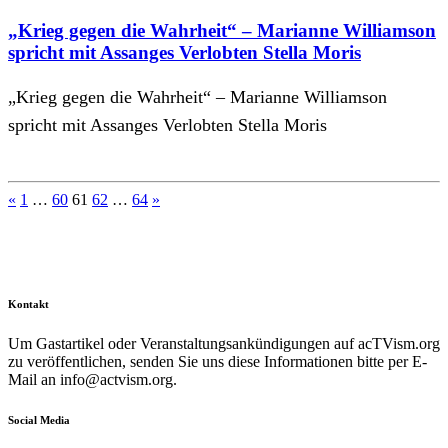
„Krieg gegen die Wahrheit“ – Marianne Williamson
spricht mit Assanges Verlobten Stella Moris
„Krieg gegen die Wahrheit“ – Marianne Williamson
spricht mit Assanges Verlobten Stella Moris
Seitennummerierung
«
1
…
60
61
62
…
64
»
der
Beiträge
Kontakt
Um Gastartikel oder Veranstaltungsankündigungen auf acTVism.org
zu veröffentlichen, senden Sie uns diese Informationen bitte per E-
Mail an
info@actvism.org
.
Social Media