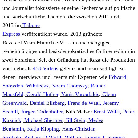
und Journalist
fokussierte er seine Recherche
auf politische
und wirtschaftliche
Themen
, die zwischen 2011 und
2013
im
Tribune
Express
veröffentlicht
wurde.
2013
gründete
Raza
acTVism
Munich e.V. – ein unabhängiges,
gemeinnütziges und basisdemokratisches Onlinemedium in
zwei Sprachen. S
eit der Gründung hat Raza die Produktion
von mehr als
450 Videos
geleitet und
beaufsichtigt
, zu
denen Interviews und Events mit Experten wie
Edward
Snowden
,
Wikileaks
,
Noam Chomsky
,
Rainer
Mausfeld
,
Gerald Hüther
,
Yanis Varoufakis
,
Glenn
Greenwald
,
Daniel Ellsberg
,
Frans de Waal,
Jeremy
Scahill
,
Jürgen Todenhöfer
,
Nils Melzer
Ernst Wolff,
Peter
Kuznick
,
Michael Shermer
,
Jill Stein
,
Medea
Benjamin
,
Katja Kipping
,
Hans-Christian
Ströbele
,
Richard D.Wolff
,
William Binney
,
Lawrence