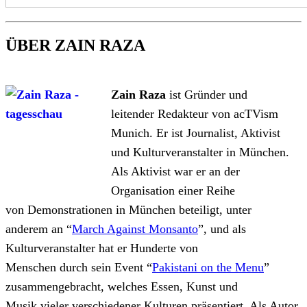
ÜBER ZAIN RAZA
Zain Raza
ist Gründer und
leitende
r
Redakteur von acTVism
Munich. Er ist Journalist, Aktivist
und Kulturveranstalter in München.
Als Aktivist
war
er
an der
Organisation einer Reihe
von
Demonstrationen in München
beteiligt
, unter
anderem
an
“
March Against Monsanto
”
,
und als
Kulturveranstalter hat er Hunderte von
Menschen
durch
sein Event “
Pakistani on the Menu
”
zusammengebracht,
welches
Essen, Kunst und
Musik
vieler
verschiedener Kulturen präsentiert. Als Autor