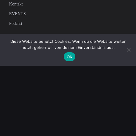
Kontakt
EVENTS
Podcast
Newsletter
Diese Website benutzt Cookies. Wenn du die Website weiter
nutzt, gehen wir von deinem Einverständnis aus.
Tragen Sie sich in unsere Mailingliste ein, um die neuesten Nachrichten
OK
über unabhängigen Journalismus zu erhalten:
© 2026 AcTVism Munich e.V. | All rights reserved.
DATENSCHUTZ
IMPRESSUM