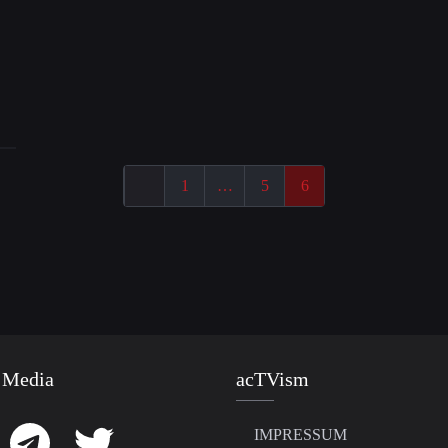
1
…
5
6
 Media
acTVism
IMPRESSUM