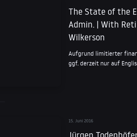
The State of the 
Admin. | With Ret
Wilkerson
Aufgrund limitierter fina
ggf. derzeit nur auf Engli
15. Juni 2016
Jürgen Todenhöfer