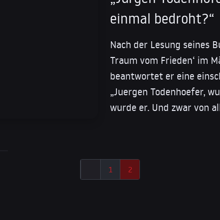
einmal bedroht?“
Nach der Lesung seines Bu
Traum vom Frieden‘ im M
beantwortet er eine eins
„Juergen Todenhoefer, wu
wurde er. Und zwar von al
1
2