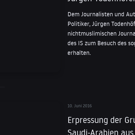
Dem Journalisten und Au
Politiker, Jürgen Todenhö
nichtmuslimischen Journa
des IS zum Besuch des so
erhalten.
10. Juni 2016
Erpressung der Gr
Saudi-Arabien aus