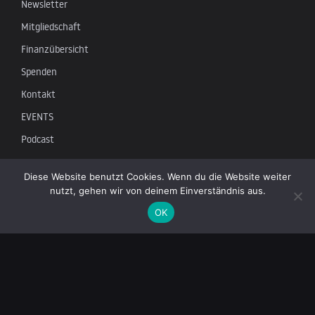
Newsletter
Mitgliedschaft
Finanzübersicht
Spenden
Kontakt
EVENTS
Podcast
Newsletter
Diese Website benutzt Cookies. Wenn du die Website weiter
nutzt, gehen wir von deinem Einverständnis aus.
Tragen Sie sich in unsere Mailingliste ein, um die neuesten
OK
Nachrichten über unabhängigen Journalismus zu erhalten: