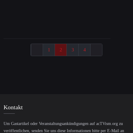
Are Applications such as Facebook, Twitter,
YouTube, etc safe to use?
1
2
3
4
Kontakt
Um Gastartikel oder Veranstaltungsankündigungen auf acTVism.org zu
veröffentlichen, senden Sie uns diese Informationen bitte per E-Mail an