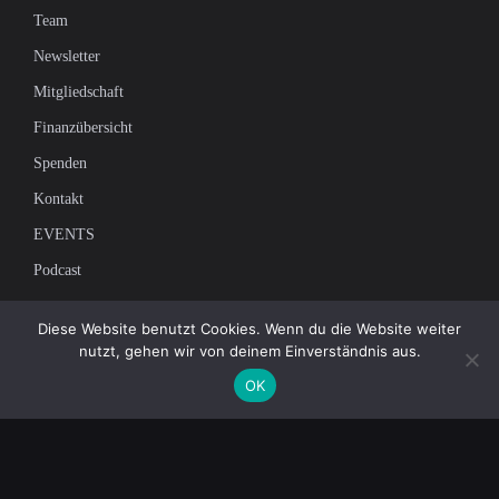
Team
Newsletter
Mitgliedschaft
Finanzübersicht
Spenden
Kontakt
EVENTS
Podcast
Newsletter
Diese Website benutzt Cookies. Wenn du die Website weiter
nutzt, gehen wir von deinem Einverständnis aus.
Tragen Sie sich in unsere Mailingliste ein, um die neuesten Nachrichten
OK
über unabhängigen Journalismus zu erhalten: