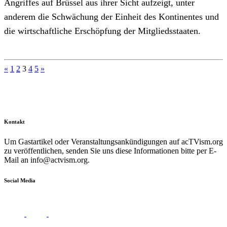
Angriffes auf Brüssel aus ihrer Sicht aufzeigt, unter
anderem die Schwächung der Einheit des Kontinentes und
die wirtschaftliche Erschöpfung der Mitgliedsstaaten.
Seitennummerierung
«
1
2
3
4
5
»
der
Beiträge
Kontakt
Um Gastartikel oder Veranstaltungsankündigungen auf acTVism.org
zu veröffentlichen, senden Sie uns diese Informationen bitte per E-
Mail an
info@actvism.org
.
Social Media